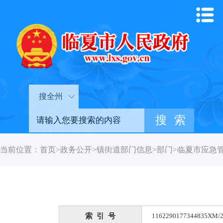
搜全州
当前位置：
首页
>
政务公开
>
镇街道部门信息
>
部门
>
临夏市应急
索 引 号
1162290177344835XM/2