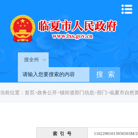
搜全州
当前位置：
首页
>
政务公开
>
镇街道部门信息
>
部门
>
临夏市自然
索 引 号
11622901013956503M/2