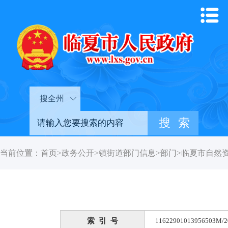
搜全州
当前位置：
首页
>
政务公开
>
镇街道部门信息
>
部门
>
临夏市自然
索 引 号
11622901013956503M/2