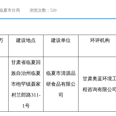
临夏市分局
浏览次数：
520
万
建设地点
建设单位
环评机构
甘肃省临夏回
族自治州临夏
临夏市清源品
甘肃奥蓝环境
市枹罕镇聂家
研食品有限公
程咨询有限公
村兰郎路
311-
司
1号