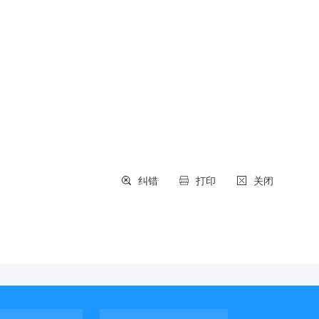
纠错
打印
关闭