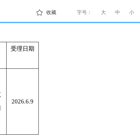
收藏
字号：
大
中
小
受理日期
工
2026.6.9
司