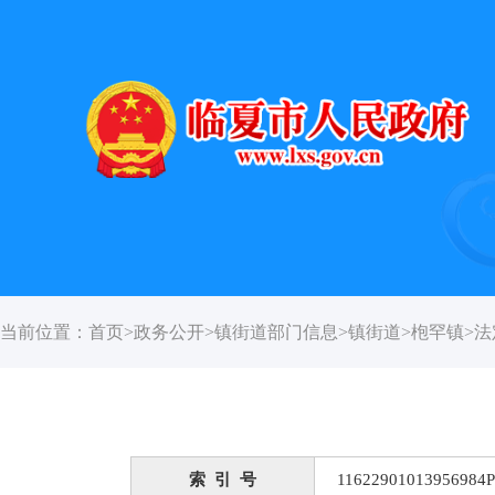
当前位置：
首页
>
政务公开
>
镇街道部门信息
>
镇街道
>
枹罕镇
>
法
索 引 号
11622901013956984P