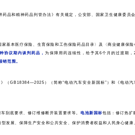
醉药品和精神药品列管办法》有关规定，公安部、国家卫生健康委员
国家基本医疗保险、生育保险和工伤保险药品目录〉及〈商业健康保险
等8种协议期内谈判药品，
为保障用药连续性，给予其
6个月的过渡期，
金报销范围。
GB18384—2025）（简称“电动汽车安全新国标”）和《电动汽车
整车刮底要求、修订维修断开装置要求等。
电池新国标
包括：修订热扩
业转型发展、保障生产安全和公共安全、保护消费者权益和人民身心健