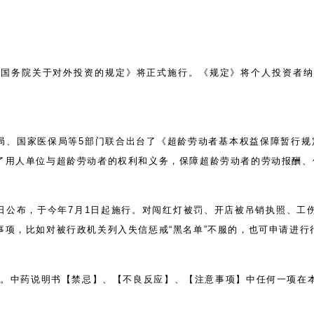
。
《国务院关于对外投资的规定》将正式施行。《规定》将个人投资者纳
。
局、国家医保局等
5部门联合出台了《超龄劳动者基本权益保障暂行规定
了用人单位与超龄劳动者的权利和义务，保障超龄劳动者的劳动报酬、
日公布，于今年
7月1日起施行。对闯红灯被罚、开店被吊销执照、工
事项，比如对被行政机关列入失信惩戒
“黑名单”不服的，也可申请进行
施行。中药说明书【禁忌】、【不良反应】、【注意事项】中任何一项在本