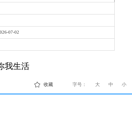
026-07-02
你我生活
收藏
字号：
大
中
小