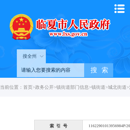
搜全州
当前位置：
首页
>
政务公开
>
镇街道部门信息
>
镇街道
>
城北街道
>
索 引 号
11622901013956984P/20