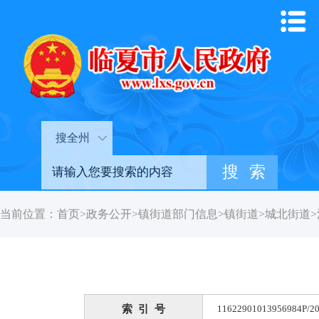
搜全州
当前位置：
首页
>
政务公开
>
镇街道部门信息
>
镇街道
>
城北街道
>
索 引 号
11622901013956984P/20