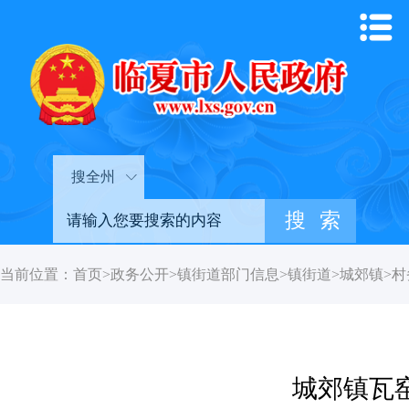
搜全州
当前位置：
首页
>
政务公开
>
镇街道部门信息
>
镇街道
>
城郊镇
>
村
城郊镇瓦