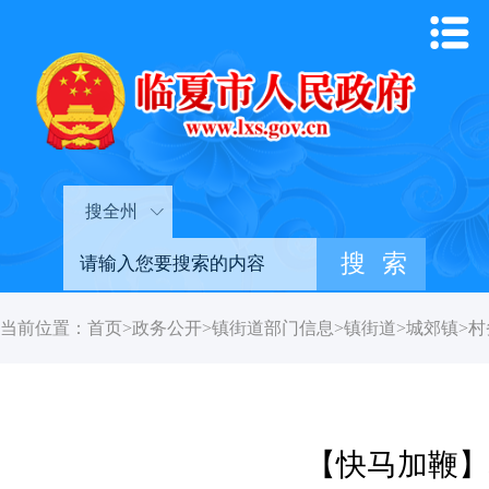
搜全州
当前位置：
首页
>
政务公开
>
镇街道部门信息
>
镇街道
>
城郊镇
>
村
【快马加鞭】