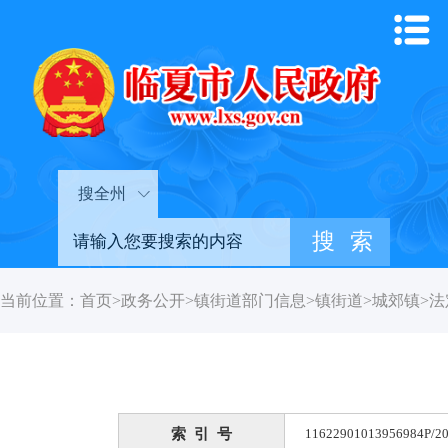
搜全州
当前位置：
首页
>
政务公开
>
镇街道部门信息
>
镇街道
>
城郊镇
>
法
索 引 号
11622901013956984P/20