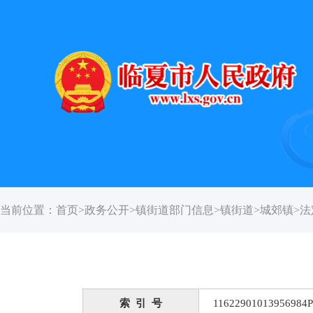
当前位置：
首页
>
政务公开
>
镇街道部门信息
>
镇街道
>
城郊镇
>
法
索 引 号
11622901013956984P