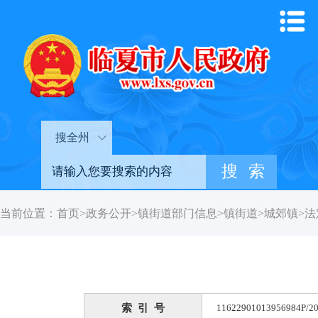
搜全州
当前位置：
首页
>
政务公开
>
镇街道部门信息
>
镇街道
>
城郊镇
>
法
索 引 号
11622901013956984P/20