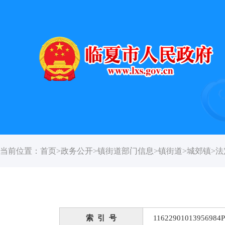
当前位置：
首页
>
政务公开
>
镇街道部门信息
>
镇街道
>
城郊镇
>
法
索 引 号
11622901013956984P