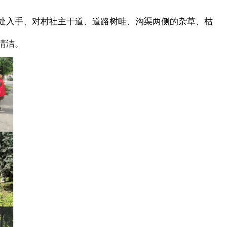
”处入手、对村社主干道、道路树畦、沟渠两侧的杂草、枯
清洁。