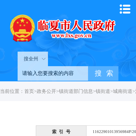
搜全州
当前位置：
首页
>
政务公开
>
镇街道部门信息
>
镇街道
>
城南街道
>
索 引 号
11622901013956984P/20