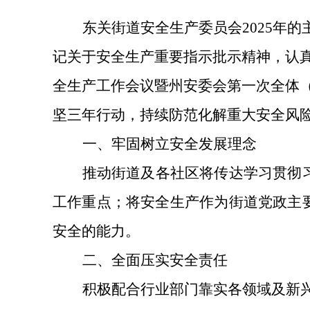
东关街道
安全生产委员会
2025年
记关于安全生产重要指示批示精神，认
全生产工作会议暨州安委会第一次全体
坚三年行动，持续防范化解重大安全风
一、
牢固树立安全发展理念
推动街道
及
各社区将传达学习贯彻
工作重点；将安全生产
作为
街道
党政
主
安全的能力。
二、
全面压实安全责任
积极配合行业部门靠实各领域及
新