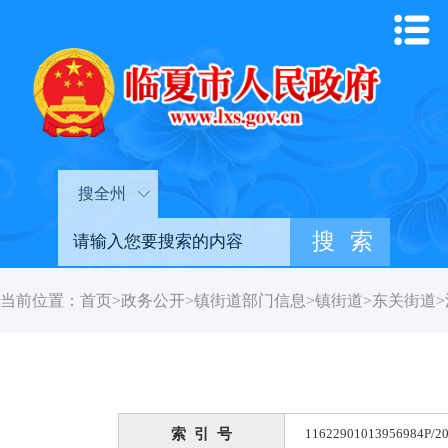
搜全州
当前位置：
首页
>
政务公开
>
镇街道部门信息
>
镇街道
>
东关街道
>
索 引 号
11622901013956984P/20