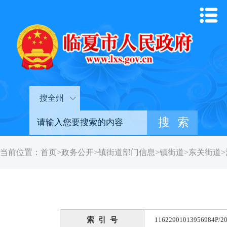
搜全州
当前位置：
首页
>
政务公开
>
镇街道部门信息
>
镇街道
>
东关街道
>
索 引 号
11622901013956984P/20