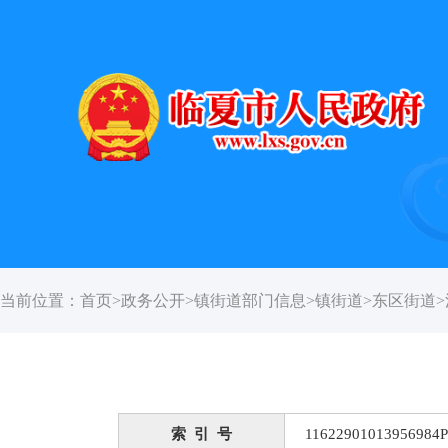
当前位置：
首页
>
政务公开
>
镇街道部门信息
>
镇街道
>
东区街道
>
索 引 号
11622901013956984P