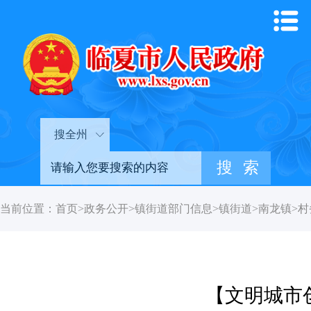
搜全州
当前位置：
首页
>
政务公开
>
镇街道部门信息
>
镇街道
>
南龙镇
>
村
【文明城市