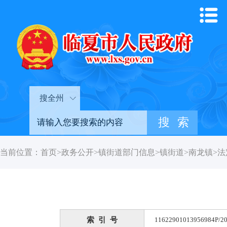
搜全州
当前位置：
首页
>
政务公开
>
镇街道部门信息
>
镇街道
>
南龙镇
>
法
索 引 号
11622901013956984P/20