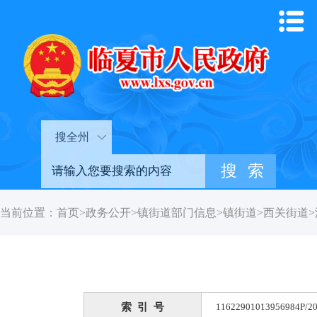
搜全州
当前位置：
首页
>
政务公开
>
镇街道部门信息
>
镇街道
>
西关街道
>
索 引 号
11622901013956984P/20