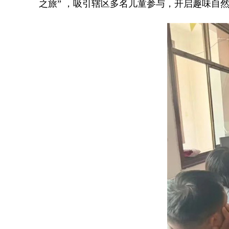
之旅” ，吸引辖区多名儿童参与，开启趣味自