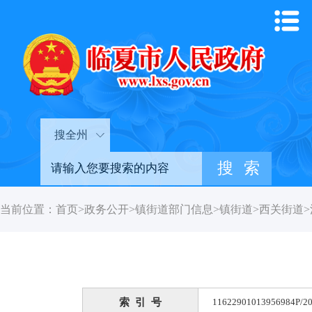
搜全州
当前位置：
首页
>
政务公开
>
镇街道部门信息
>
镇街道
>
西关街道
>
索 引 号
11622901013956984P/20