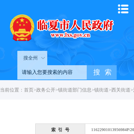
搜全州
当前位置：
首页
>
政务公开
>
镇街道部门信息
>
镇街道
>
西关街道
>
索 引 号
11622901013956984P/20