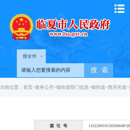
搜全州
当前位置：
首页
>
政务公开
>
镇街道部门信息
>
镇街道
>
西关街道
>
索 引 号
11622901013956984P/20