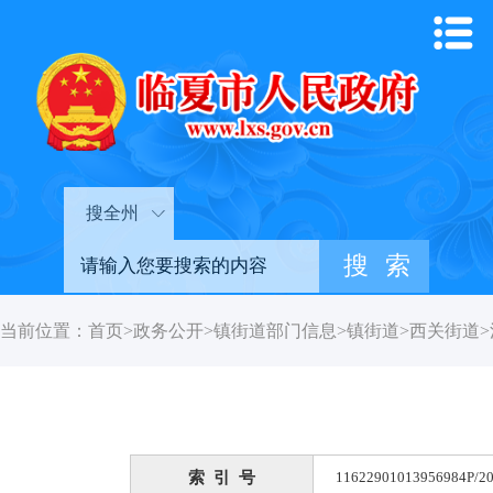
搜全州
当前位置：
首页
>
政务公开
>
镇街道部门信息
>
镇街道
>
西关街道
>
索 引 号
11622901013956984P/20