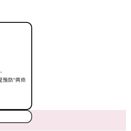
天。
是预防”两癌