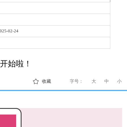
025-02-24
作开始啦！
收藏
字号：
大
中
小