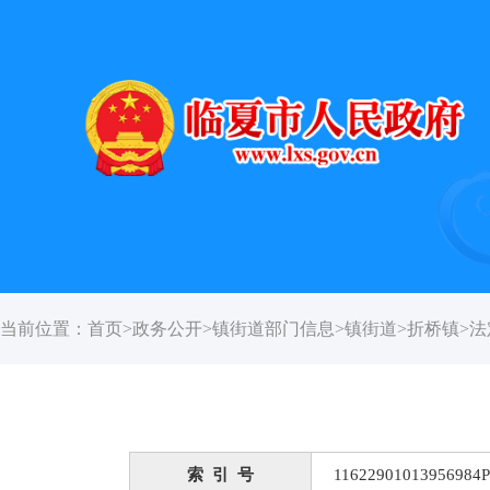
当前位置：
首页
>
政务公开
>
镇街道部门信息
>
镇街道
>
折桥镇
>
法
索 引 号
11622901013956984P