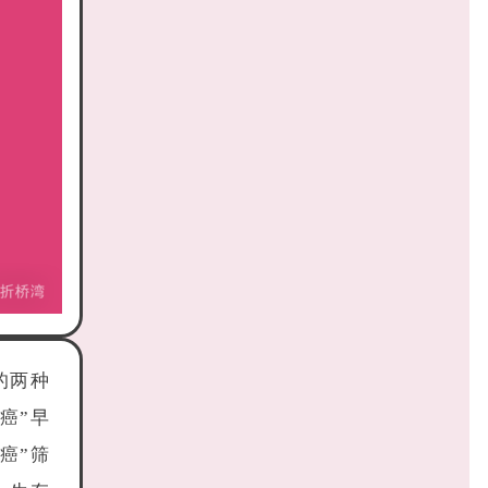
的两种
癌”早
癌”筛