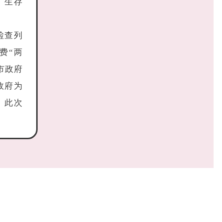
、生存
检查列
费“两
市政府
政府为
。此次