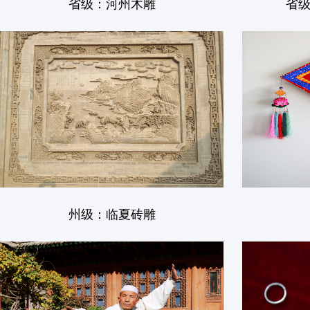
省级：河州木雕
省
州级：临夏砖雕