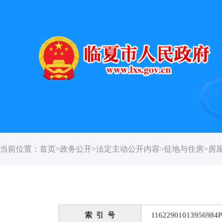
当前位置：
首页
>
政务公开
>
法定主动公开内容
>
征地与住房
>
房
索 引 号
11622901013956984P