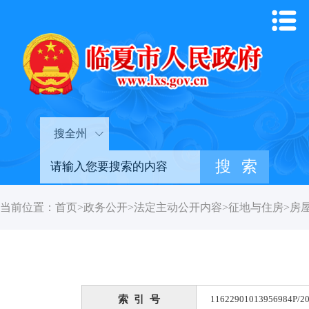
搜全州
当前位置：
首页
>
政务公开
>
法定主动公开内容
>
征地与住房
>
房
索 引 号
11622901013956984P/20