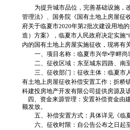
为提升城市品位，完善基础设施，
管理法
》、国务院
《国有土地上房屋征
府关于临夏市
2020年第2批次建设用地
造）方案》
，
临夏市人民政府决定实施
“
内的
国有土地上房屋实施征收
，
现将有
一、
项目名称：临夏市兴华
•学畔
二、
征收区域
：
东至城东四路
、
南
三、征收部门：征收主体：临夏市
有土地上房屋征收补偿安置工作；折桥
科建投房地产开发有限公司提供房源及
四、资金来源管理：安置补偿资金由
额发放。
五、
补偿安置方式
：
具体详见《临
六、
征收时限：
自公告公布之日起