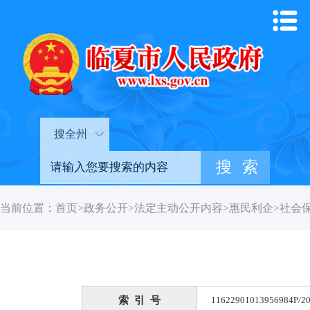
搜全州
当前位置：
首页
>
政务公开
>
法定主动公开内容
>
惠民利企
>
社会
索 引 号
11622901013956984P/20