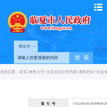
搜全州
当前位置：
首页
>
政务公开
>
法定主动公开内容
>
惠民利企
>
社会
索 引 号
11622901013956984P/20