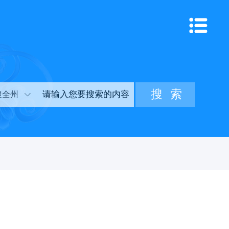
搜全州
！