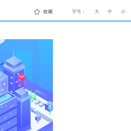
收藏
字号：
大
中
小