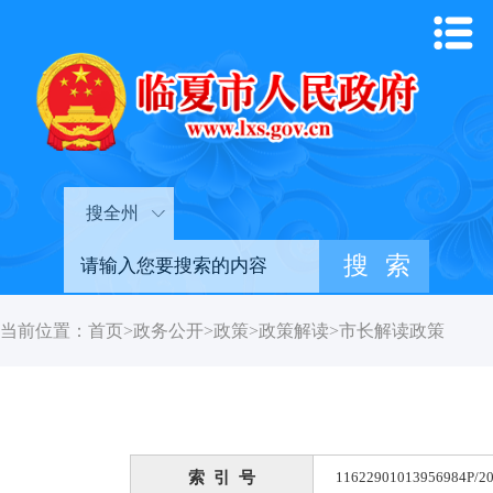
搜全州
当前位置：
首页
>
政务公开
>
政策
>
政策解读
>
市长解读政策
索 引 号
11622901013956984P/20