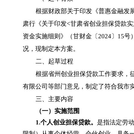
根据
财政部关于印发《普惠金融发
肃
行《关于印发
<
甘肃省创业担保贷款实
资金实施细则》（甘财金〔
2024
〕
15
号
况，
现制定
本
方案
。
二、起草过程
根据省州创业担保贷款工作要求，
有限公司等部门意见，制定了符合我市
三、主要内容
（一）实施范围
1.
个人创业担保贷款。
是指法定劳
限制）从事个体经营、合伙创业，具备