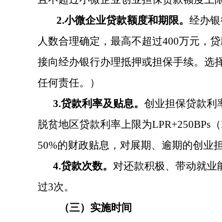
2
.
小微企业贷款额度和期限。
经办银
人数合理确定，最高不超过
4
00
万元，贷
接向经办银行办理抵押或担保手续。选
任何责任。）
3
.
贷款利率及贴息。
创业担保贷款利
脱贫地区贷款利率上限为
LPR+250BPs
（
50%
的财政贴息，对展期、逾期的创业
4
.
贷款次数。
对还款积极、带动就业
过
3
次。
（三）实施时间