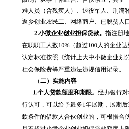
难人员（含残疾人）、退役军人、刑满
返乡创业农民工、网络商户、已脱贫人
2.
小微企业创业担保贷款。
指注册
在职职工人数
10%
（超过
100
人的企业达
认定标准按照《统计上大中小微企业划
社会保险费等严重违法违规信用记录。
（
二）实施内容
1
.
个人贷款额度和期限。
经办银行对
行认可，可以给予最多
1
年展期，展期后
款条件的借款人合伙创业的，可根据合
且不超过小微企业创业担保贷款额度上