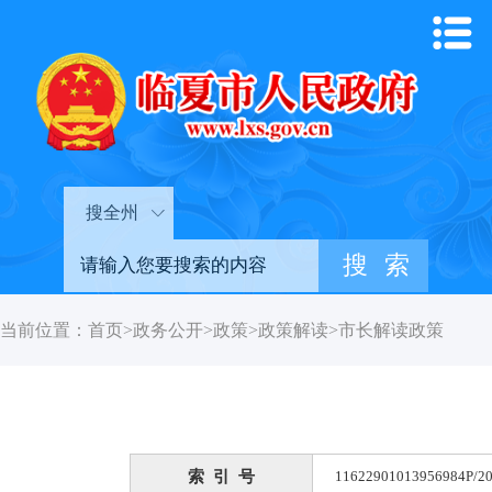
搜全州
当前位置：
首页
>
政务公开
>
政策
>
政策解读
>
市长解读政策
索 引 号
11622901013956984P/20