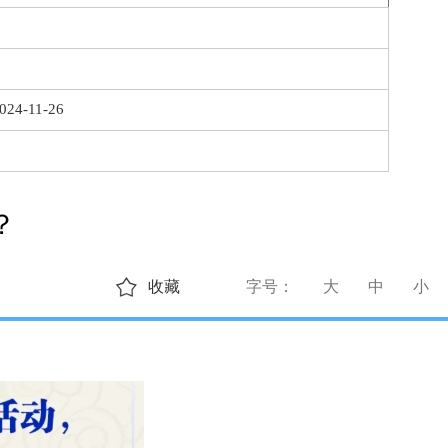
024-11-26
？
收藏
字号：
大
中
小