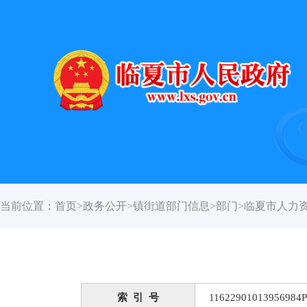
当前位置：
首页
>
政务公开
>
镇街道部门信息
>
部门
>
临夏市人力
索 引 号
11622901013956984P