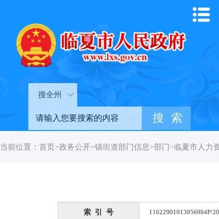
搜全州
当前位置：
首页
>
政务公开
>
镇街道部门信息
>
部门
>
临夏市人力
索 引 号
11622901013956984P/20