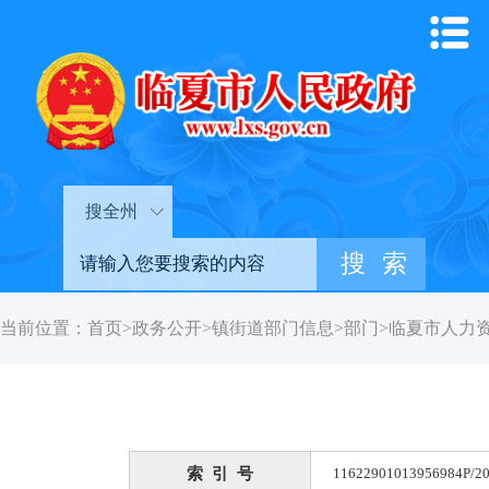
搜全州
当前位置：
首页
>
政务公开
>
镇街道部门信息
>
部门
>
临夏市人力
索 引 号
11622901013956984P/20