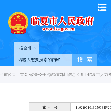
搜全州
当前位置：
首页
>
政务公开
>
镇街道部门信息
>
部门
>
临夏市人力
索 引 号
11622901013956984P/20