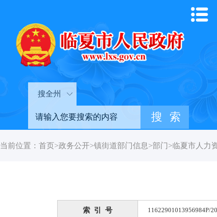
搜全州
当前位置：
首页
>
政务公开
>
镇街道部门信息
>
部门
>
临夏市人力
索 引 号
11622901013956984P/20