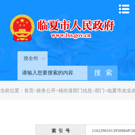
搜全州
当前位置：
首页
>
政务公开
>
镇街道部门信息
>
部门
>
临夏市农业
索 引 号
11622901013956984P/20