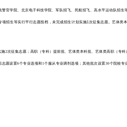
法警官学院、北京电子科技学院、军队招飞、民航招飞、高水平运动队招生
专项招生等实行平行志愿投档，未完成招生计划实施1次征集志愿。艺体类本
实施
2次征集志愿；高职（专科）提前批、艺体类本科批、艺体类高职（专科
组志愿设置6个专业选项和1个服从专业调剂选项；其他批次设置30个院校专