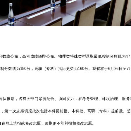
制分数线公布，高考成绩随即公布。物理类特殊类型录取最低控制分数线为477
分数线为180分，高职（专科）批历史类为160分。我省将于6月26日至7月
高位推动，各有关部门紧密配合、协同发力，在考务管理、环境治理、服务
开展，第一次志愿填报批次包括本科提前批、本科批、高职（专科）提前批、
可在网上填报或修改志愿，逾期则不能补报和修改志愿。