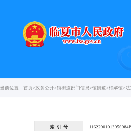
当前位置：
首页
>
政务公开
>
镇街道部门信息
>
镇街道
>
枹罕镇
>
法
索 引 号
11622901013956984P