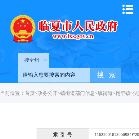
搜全州
当前位置：
首页
>
政务公开
>
镇街道部门信息
>
镇街道
>
枹罕镇
>
法
索 引 号
11622901013956984P/20