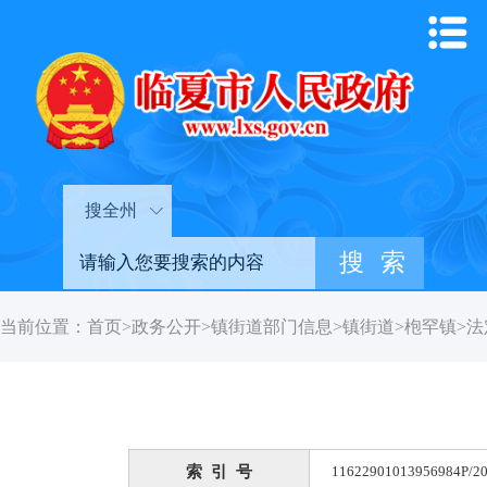
搜全州
当前位置：
首页
>
政务公开
>
镇街道部门信息
>
镇街道
>
枹罕镇
>
法
索 引 号
11622901013956984P/20