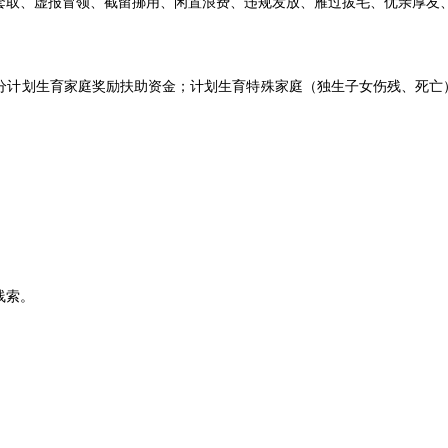
套取、虚报冒领、截留挪用、闲置浪费、违规发放、雁过拔毛、优亲厚友
分计划生育家庭奖励扶助资金；计划生育特殊家庭（独生子女伤残、死亡
线索。