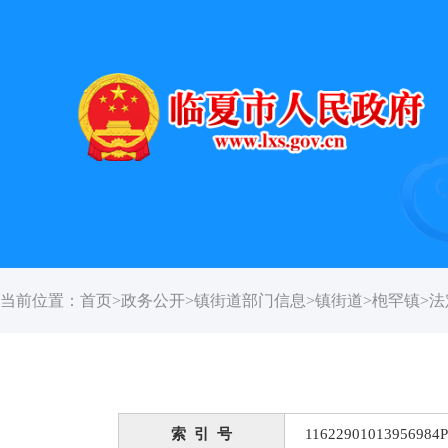
当前位置：
首页
>
政务公开
>
镇街道部门信息
>
镇街道
>
枹罕镇
>
法
索 引 号
11622901013956984P