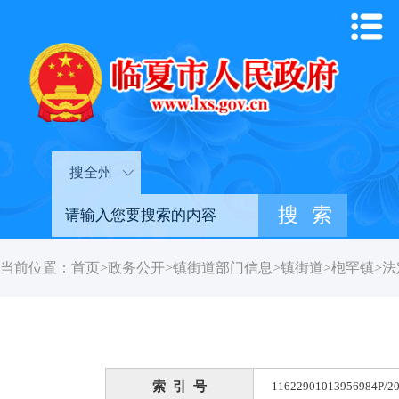
搜全州
当前位置：
首页
>
政务公开
>
镇街道部门信息
>
镇街道
>
枹罕镇
>
法
索 引 号
11622901013956984P/20