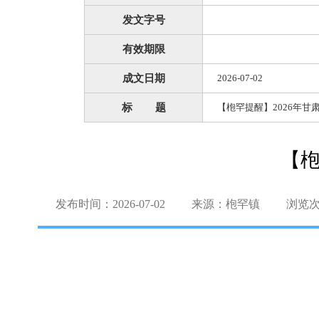
发文字号
有效期限
成文日期
2026-07-02
标 题
【枹罕提醒】2026年
【枹
发布时间：2026-07-02
来源：枹罕镇
浏览