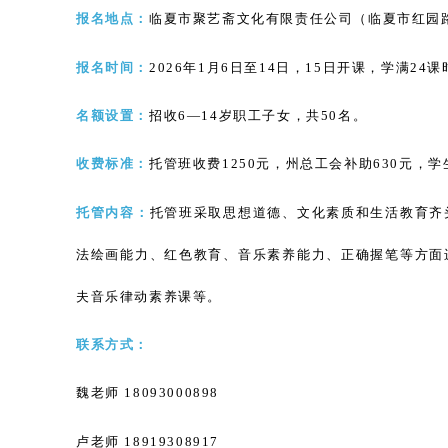
报名地点：
临夏市聚艺斋文化有限责任公司（临夏市红园
报名时间：
2026年1月6日至14日，15日开课，学满
名额设置：
招收
6—14岁职工子女，共50名。
收费标准：
托管班收费
1250元，州总工会补助630元，学
托管内容：
托管班采取思想道德、文化素质和生活教育齐
法绘画能力、红色教育、音乐素养能力、正确握笔等方面
夫音乐律动素养课等。
联系方式：
魏老师
18093000898
卢老师
18919308917