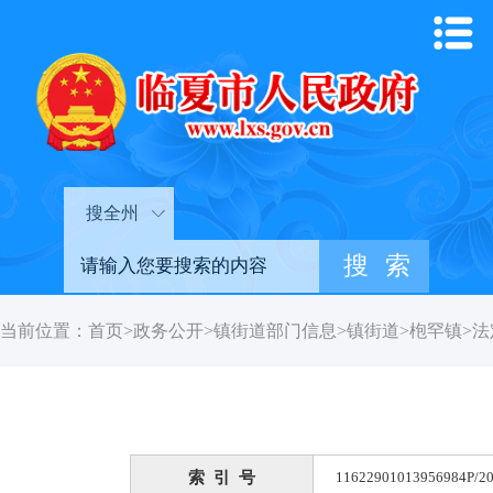
搜全州
当前位置：
首页
>
政务公开
>
镇街道部门信息
>
镇街道
>
枹罕镇
>
法
索 引 号
11622901013956984P/20