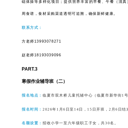
础体操等多样化项目；提供营养丰富的早餐、午餐（清真
周食谱，食材采购渠道透明可追溯，确保新鲜健康。
联系方式：
方老师
13993078271
赵老师
18193039096
PART.3
寒假作业辅导班（二）
报名地点：
临夏市双木桥儿童托辅中心（临夏市新华街
1
报名时间：
2026年1月6日至14日，15日开班，2月6日
名额设置：
招收小学一至六年级职工子女，共
30名。