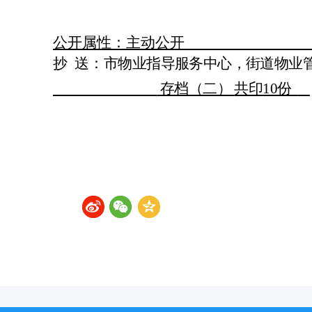
公开属性：主动公开
抄
送：
市物业
指导服务中心
，街道物业
存档（二）
共印
10份