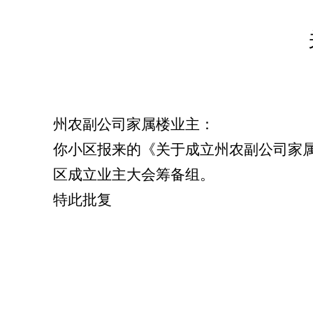
州农副公司家属楼业主
：
你
小区
报来的《关于成立
州农副公司家
区成立业主大会筹备组。
特此
批复