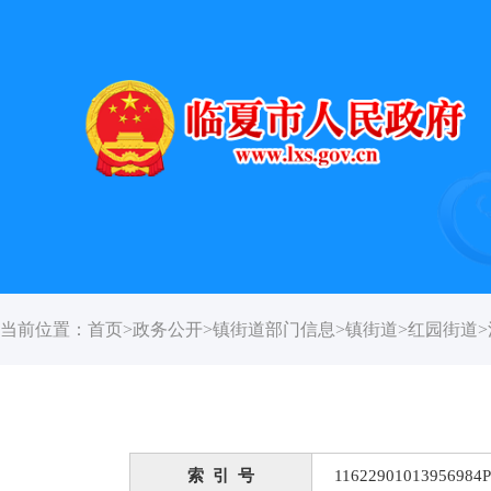
当前位置：
首页
>
政务公开
>
镇街道部门信息
>
镇街道
>
红园街道
>
索 引 号
11622901013956984P