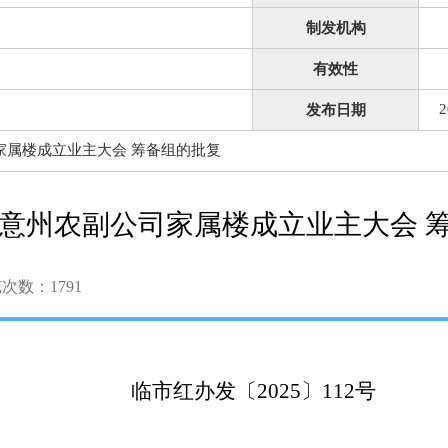
制发机构
有效性
2
发布日期
家属楼成立业主大会 筹备组的批复
意州农副公司家属楼成立业主大会 
览次数：
1791
临市红办发〔
20
25
〕
112
号