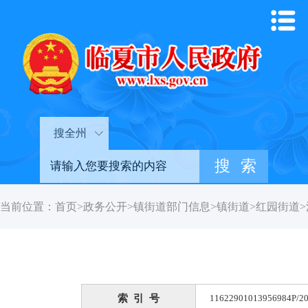
搜全州
当前位置：
首页
>
政务公开
>
镇街道部门信息
>
镇街道
>
红园街道
>
索 引 号
11622901013956984P/20