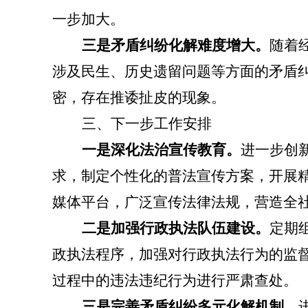
一步加大。
三是矛盾纠纷化解难度增大。
随着
涉及民生、历史遗留问题等方面的矛盾
密，存在推诿扯皮的现象。
三
、下
一步
工作
安排
一是
深化法治宣传教育
。
进一步创
求，制定个性化的普法宣传方案，开展
媒体平台，广泛宣传法律法规，营造全
二是加强行政执法队伍建设。
定期
政执法程序，加强对行政执法行为的监
过程中的违法违纪行为进行严肃查处。
三是完善矛盾纠纷多元化解机制。