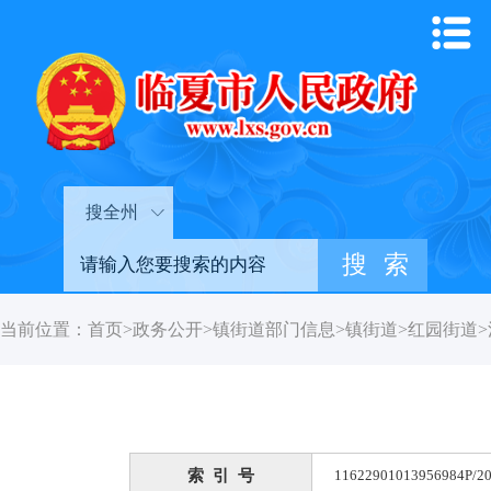
搜全州
当前位置：
首页
>
政务公开
>
镇街道部门信息
>
镇街道
>
红园街道
>
索 引 号
11622901013956984P/20