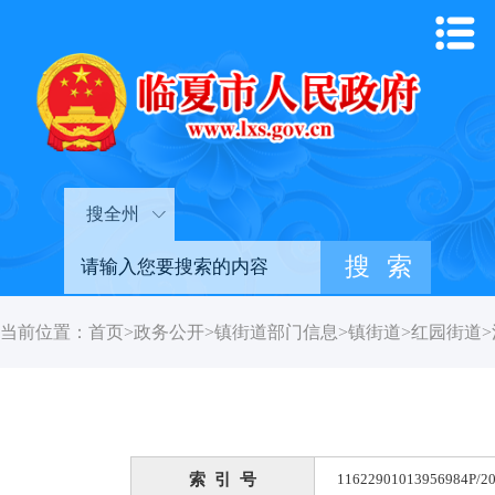
搜全州
当前位置：
首页
>
政务公开
>
镇街道部门信息
>
镇街道
>
红园街道
>
索 引 号
11622901013956984P/20