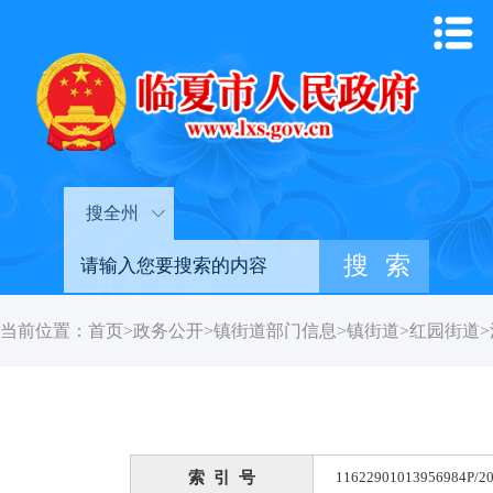
搜全州
当前位置：
首页
>
政务公开
>
镇街道部门信息
>
镇街道
>
红园街道
>
索 引 号
11622901013956984P/20